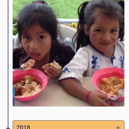
familias jóvenes de la comunidad al
proporcionar comidas nutritivas para los
niños pequeños dos veces por semana. La
propiedad adyacente a la escuela se compra
para dejar espacio para el crecimiento
futuro.
2018