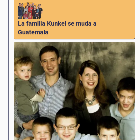
La familia Kunkel se muda a
Guatemala
Ben y Jennifer Kunkel de Indy Metro Church
se mudan a Magdalena para apoyar la
creciente escuela y el ministerio de Love
Guatemala, trabajando con Carlos, Telma,
Antoinetta y otros. Con el tiempo, Ben y
Carlos comparten la responsabilidad de
administrar la escuela y el ministerio.