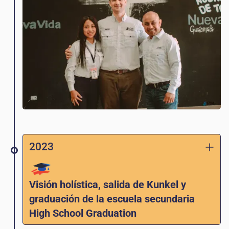
región! Ben Kunkel y Carlos Lopez anuncian
que ambos pasarán a trabajar para New Life
Network como plantadores de iglesias. Katy
Lopez es identificada como la futura
directora de Love Guatemala.
2023
Visión holística, salida de Kunkel y
graduación de la escuela secundaria
High School Graduation