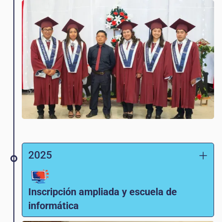
Los programas educativos y vocacionales
para adultos en cocina, repostería e inglés
se complementan con una programación
holística de logopedia, nutrición, servicio
comunitario y discipulado. La familia Kunkel
regresa a los Estados Unidos para dedicarse
al ministerio con New Life Network. La
primera promoción de estudiantes se
gradúa de
bachillerato,
¡nuestro programa de
preparación para la universidad!
2025
Inscripción ampliada y escuela de
informática